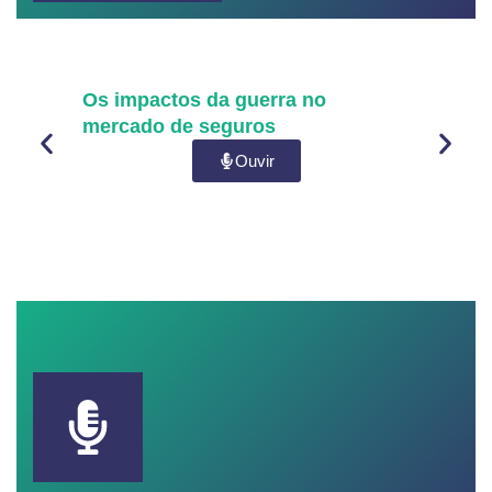
Os impactos da guerra no
Clima
mercado de seguros
de fa
Ouvir