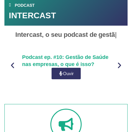
PODCAST
INTERCAST
Intercast, o seu podcast de
segur
Podcast ep. #10: Gestão de Saúde
Podc
nas empresas, o que é isso?
segu
Priv
Ouvir