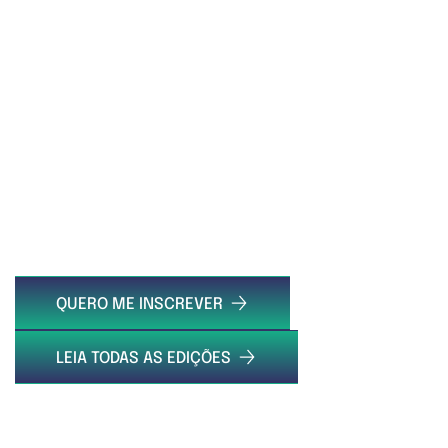
DESCUBRA O MUNDO DA GESTÃO DE RISCOS
ASSINE E RECEBA
RISKAWARENESS, NOSSA
NEWSLETTER
QUERO ME INSCREVER
LEIA TODAS AS EDIÇÕES