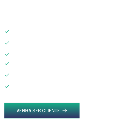
MANTÉM VOCÊ À FRENTE DA
CURVA
SOLUÇÕES GLOBAIS
MELHORES PRÁTICAS
EXCELÊNCIA OPERACIONAL
ATENDIMENTO PREMIUM
CONSULTORIA CONTÍNUA
COLABORAÇÃO
VENHA SER CLIENTE