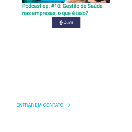
Podcast ep. #10: Gestão de Saúde
Podca
nas empresas, o que é isso?
segur
Priva
Ouvir
TEM ALGUMA QUESTÃO?
FALE COM A INTER
ENTRAR EM CONTATO