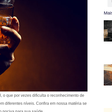
Mais
 o que por vezes dificulta o reconhecimento de
m diferentes níveis. Confira em nossa matéria se
o nociva para sua saúde.