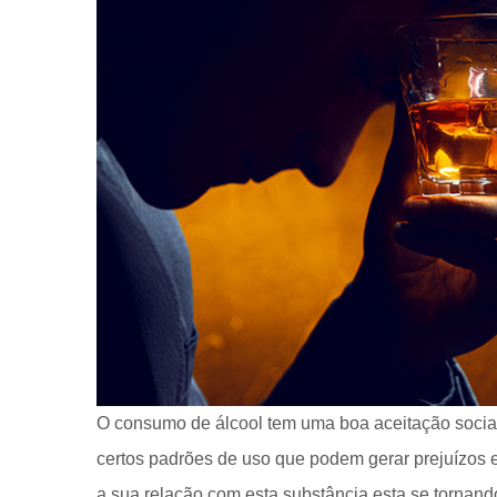
O consumo de álcool tem uma boa aceitação social,
certos padrões de uso que podem gerar prejuízos e
a sua relação com esta substância esta se tornand