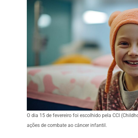
O dia 15 de fevereiro foi escolhido pela CCI (Childh
ações de combate ao câncer infantil.