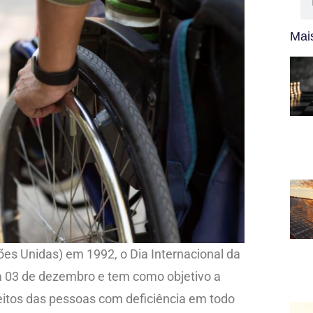
Mais
es Unidas) em 1992, o Dia Internacional da
a 03 de dezembro e tem como objetivo a
itos das pessoas com deficiência em todo