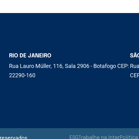
RIO DE JANEIRO
SÃ
Rua Lauro Müller, 116, Sala 2906 - Botafogo CEP:
Rua
22290-160
CEP
 reservados.
ESG
Trabalhe na Inter
Polític