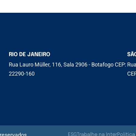
RIO DE JANEIRO
SÃ
Rua Lauro Müller, 116, Sala 2906 - Botafogo CEP:
Rua
22290-160
CEP
 reservados.
ESG
Trabalhe na Inter
Polític